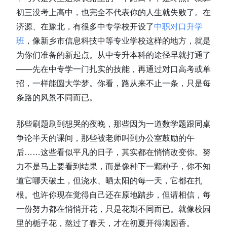
初三没考上高中，也完全不代表你的人生就失败了。在
济源、在豫北，有很多中专学校开设了
中职对口升学
班
，像新乡市信息科技中等专业学校这样的地方，就是
为你们准备的新起点。从中专升本科的途径早就打通了
——先在中专学一门扎实的技能，再通过对口高考或单
招，一样能圆大学梦。你看，路从来不止一条，只是每
条路的风景不同而已。
那些刷题刷到想哭的夜晚，那些因为一道数学题跟同桌
争论半天的课间，那些被老师叫到办公室鼓励的午
后……这些看似平凡的日子，其实都在悄悄改变你。努
力不是马上要看到结果，而是像种下一颗种子，你不知
道它哪天破土，但浇水、晒太阳的每一天，它都在扎
根。也许你现在觉得自己还在原地踏步，但请相信，每
一份努力都在悄悄开花，只是花期不同而已。就像校园
里的栀子花，熬过了春天，才在初夏开得满园香。