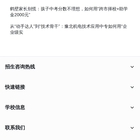
鹤壁家长别慌：孩子中考分数不理想，如何用“跨市择校+助学
金2000元”
从“动手达人”到“技术骨干”：豫北机电技术应用中专如何用“企
业级实
招生咨询热线
18638009556
快速链接
在线报名
学校信息
在线咨询
联系我们
学校概况
联系我们
升学特色