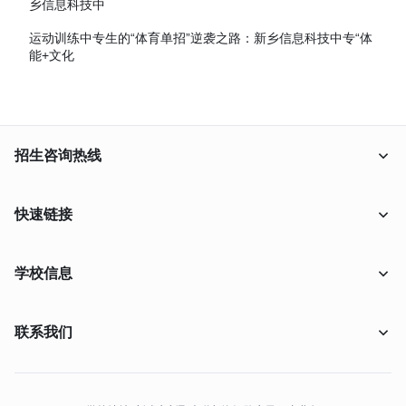
乡信息科技中
运动训练中专生的“体育单招”逆袭之路：新乡信息科技中专“体
能+文化
招生咨询热线
18638009556
快速链接
在线报名
学校信息
在线咨询
联系我们
学校概况
联系我们
升学特色
招生问答
客服:
点击在线咨询