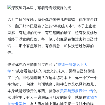
六月二日的夜晚，窗外偶尔传来几声蝉鸣，你坐在台灯
下，翻开那本已经卷了边的“深夜练习本”。本子上密密
麻麻，有划掉的句子，有红笔圈的错字，还有反复修改
后终于满意的段落。每一笔，都像是在和过去的自己对
话——那个有点笨拙、有点着急，却从没想过放弃的
你。
也许你在心里悄悄问过自己：“
成绩一般怎么上大
学
？”或者看着别人闪闪发光的未来，觉得自己好像慢
了半拍。可你知道吗？在这本练习本上，你一个字一个
字地改，一句话一句话地磨，那种安静又执拗的劲儿，
本身就是最珍贵的东西。就像在
美发与形象设计中专
的
实训室里，有人一遍遍练习剪发的角度；就像在
宠物养
护专业学校
，有人蹲在地上耐心地安抚一只胆小的猫