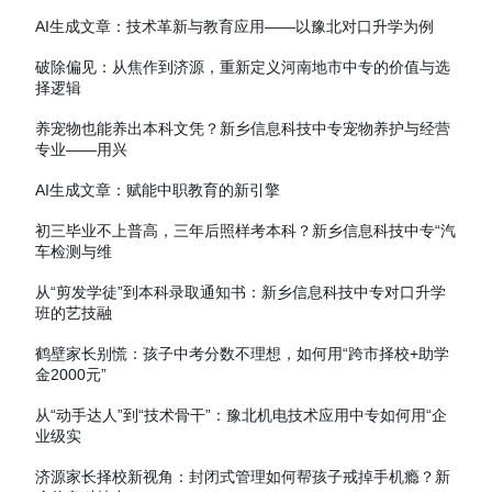
AI生成文章：技术革新与教育应用——以豫北对口升学为例
破除偏见：从焦作到济源，重新定义河南地市中专的价值与选
择逻辑
养宠物也能养出本科文凭？新乡信息科技中专宠物养护与经营
专业——用兴
AI生成文章：赋能中职教育的新引擎
初三毕业不上普高，三年后照样考本科？新乡信息科技中专“汽
车检测与维
从“剪发学徒”到本科录取通知书：新乡信息科技中专对口升学
班的艺技融
鹤壁家长别慌：孩子中考分数不理想，如何用“跨市择校+助学
金2000元”
从“动手达人”到“技术骨干”：豫北机电技术应用中专如何用“企
业级实
济源家长择校新视角：封闭式管理如何帮孩子戒掉手机瘾？新