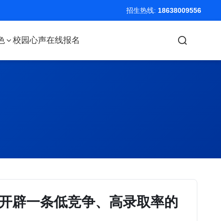
招生热线:
18638009556
色
校园心声
在线报名
子开辟一条低竞争、高录取率的