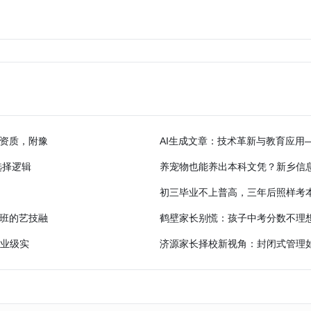
学资质，附豫
AI生成文章：技术革新与教育应用
选择逻辑
养宠物也能养出本科文凭？新乡信
初三毕业不上普高，三年后照样考
学班的艺技融
鹤壁家长别慌：孩子中考分数不理想，
企业级实
济源家长择校新视角：封闭式管理