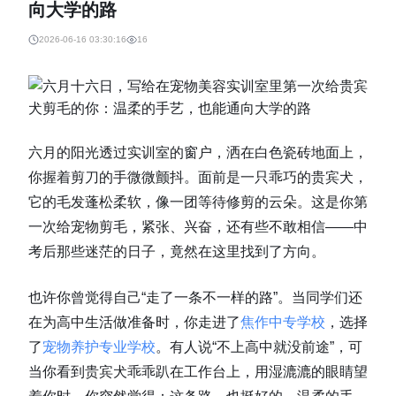
向大学的路
2026-06-16 03:30:16
16
六月的阳光透过实训室的窗户，洒在白色瓷砖地面上，
你握着剪刀的手微微颤抖。面前是一只乖巧的贵宾犬，
它的毛发蓬松柔软，像一团等待修剪的云朵。这是你第
一次给宠物剪毛，紧张、兴奋，还有些不敢相信——中
考后那些迷茫的日子，竟然在这里找到了方向。
也许你曾觉得自己“走了一条不一样的路”。当同学们还
在为高中生活做准备时，你走进了
焦作中专学校
，选择
了
宠物养护专业学校
。有人说“不上高中就没前途”，可
当你看到贵宾犬乖乖趴在工作台上，用湿漉漉的眼睛望