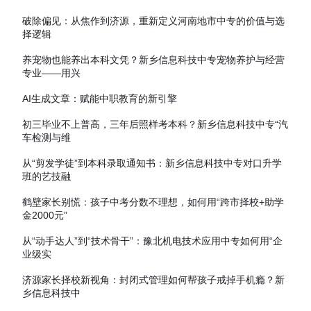
破除偏见：从焦作到济源，重新定义河南地市中专的价值与选
择逻辑
养宠物也能养出本科文凭？新乡信息科技中专宠物养护与经营
专业——用兴
AI生成文章：赋能中职教育的新引擎
初三毕业不上普高，三年后照样考本科？新乡信息科技中专“汽
车检测与维
从“剪发学徒”到本科录取通知书：新乡信息科技中专对口升学
班的艺技融
鹤壁家长别慌：孩子中考分数不理想，如何用“跨市择校+助学
金2000元”
从“动手达人”到“技术骨干”：豫北机电技术应用中专如何用“企
业级实
济源家长择校新视角：封闭式管理如何帮孩子戒掉手机瘾？新
乡信息科技中