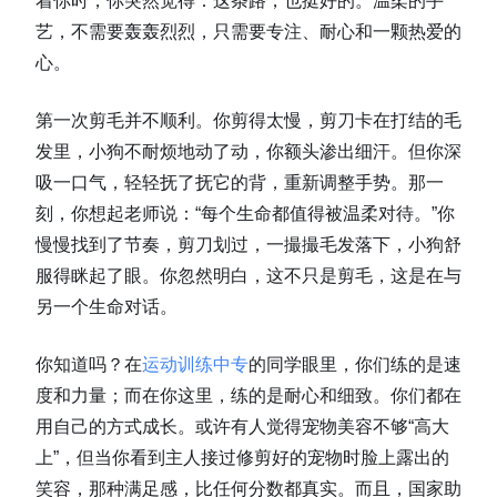
着你时，你突然觉得：这条路，也挺好的。温柔的手
艺，不需要轰轰烈烈，只需要专注、耐心和一颗热爱的
心。
第一次剪毛并不顺利。你剪得太慢，剪刀卡在打结的毛
发里，小狗不耐烦地动了动，你额头渗出细汗。但你深
吸一口气，轻轻抚了抚它的背，重新调整手势。那一
刻，你想起老师说：“每个生命都值得被温柔对待。”你
慢慢找到了节奏，剪刀划过，一撮撮毛发落下，小狗舒
服得眯起了眼。你忽然明白，这不只是剪毛，这是在与
另一个生命对话。
你知道吗？在
运动训练中专
的同学眼里，你们练的是速
度和力量；而在你这里，练的是耐心和细致。你们都在
用自己的方式成长。或许有人觉得宠物美容不够“高大
上”，但当你看到主人接过修剪好的宠物时脸上露出的
笑容，那种满足感，比任何分数都真实。而且，国家助